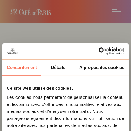
L’UNIVERS D’UNE MARQUE
Consentement
Détails
À propos des cookies
Authentique
et innovante
Ce site web utilise des cookies.
FRANÇAIS
ENGLISH
日本語
Les cookies nous permettent de personnaliser le contenu
et les annonces, d'offrir des fonctionnalités relatives aux
Pour visiter notre site, vous devez avoir
médias sociaux et d'analyser notre trafic. Nous
l’âge légal pour acheter et consommer
Depuis sa création en 1898,
partageons également des informations sur l'utilisation de
de l’alcool selon la législation de votre
notre site avec nos partenaires de médias sociaux, de
Café de Paris détient un savoir-
pays de résidence. En l’absence d’une